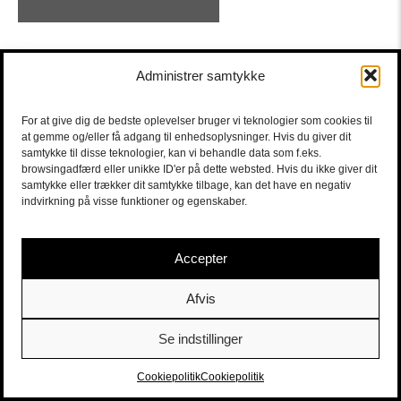
Administrer samtykke
For at give dig de bedste oplevelser bruger vi teknologier som cookies til
at gemme og/eller få adgang til enhedsoplysninger. Hvis du giver dit
samtykke til disse teknologier, kan vi behandle data som f.eks.
browsingadfærd eller unikke ID'er på dette websted. Hvis du ikke giver dit
samtykke eller trækker dit samtykke tilbage, kan det have en negativ
indvirkning på visse funktioner og egenskaber.
Accepter
Afvis
Se indstillinger
Sort/Hvid | Staldgade 26-30 - 1699 Købehavn V |
Billetter
|
billet@sort-hvid.dk
Cookiepolitik
Cookiepolitik