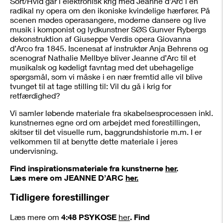
Sort/Hvid går i elektronisk krig med Jeanne d’Arc i en
radikal ny opera om den ikoniske kvindelige hærfører. På
scenen mødes operasangere, moderne dansere og live
musik i komponist og lydkunstner SØS Gunver Rybergs
dekonstruktion af Giuseppe Verdis opera Giovanna
d’Arco fra 1845. Iscenesat af instruktør Anja Behrens og
scenograf Nathalie Mellbye bliver Jeanne d’Arc til et
musikalsk og kødeligt favntag med det ubehagelige
spørgsmål, som vi måske i en nær fremtid alle vil blive
tvunget til at tage stilling til: Vil du gå i krig for
retfærdighed?
Vi samler løbende materiale fra skabelsesprocessen inkl.
kunstnernes egne ord om arbejdet med forestillingen,
skitser til det visuelle rum, baggrundshistorie m.m. I er
velkommen til at benytte dette materiale i jeres
undervisning.
Find inspirationsmateriale fra kunstnerne
her
.
Læs mere om JEANNE D’ARC
her.
Tidligere forestillinger
Læs mere om
4:48 PSYKOSE
her
. Find