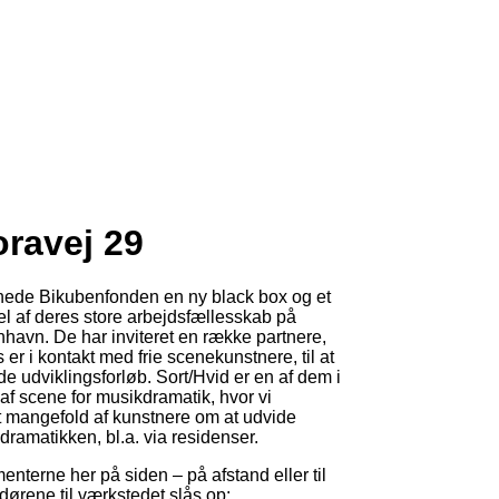
oravej 29
bnede Bikubenfonden en ny black box og et
el af deres store arbejdsfællesskab på
havn. De har inviteret en række partnere,
 er i kontakt med frie scenekunstnere, til at
yde udviklingsforløb. Sort/Hvid er en af dem i
s af scene for musikdramatik, hvor vi
 mangefold af kunstnere om at udvide
ramatikken, bl.a. via residenser.
nterne her på siden – på afstand eller til
dørene til værkstedet slås op: