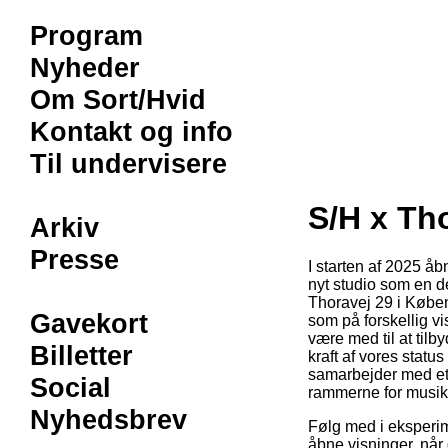
Program
Nyheder
Om Sort/Hvid
Kontakt og info
Til undervisere
S/HxThoravej29
S/H x Th
Arkiv
Presse
I starten af 2025 å
nyt studio som en d
Thoravej 29 i Køben
Gavekort
som på forskellig vis
være med til at tilb
Billetter
kraft af vores statu
samarbejder med et
Social
rammerne for musikd
Nyhedsbrev
Følg med i eksperime
åbne visninger, når 