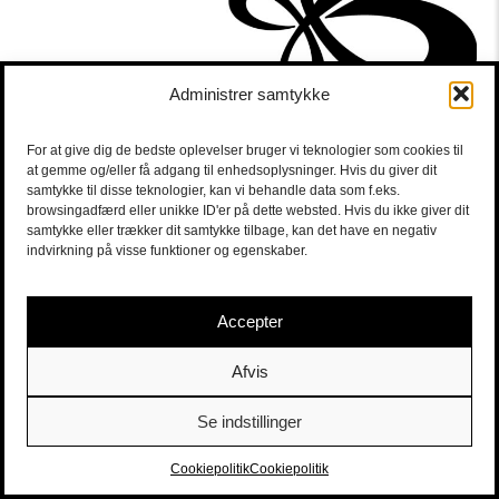
Administrer samtykke
For at give dig de bedste oplevelser bruger vi teknologier som cookies til
at gemme og/eller få adgang til enhedsoplysninger. Hvis du giver dit
samtykke til disse teknologier, kan vi behandle data som f.eks.
browsingadfærd eller unikke ID'er på dette websted. Hvis du ikke giver dit
samtykke eller trækker dit samtykke tilbage, kan det have en negativ
indvirkning på visse funktioner og egenskaber.
Accepter
Afvis
Se indstillinger
Sort/Hvid | Staldgade 26-30 - 1699 Købehavn V |
Billetter
|
billet@sort-hvid.dk
Cookiepolitik
Cookiepolitik