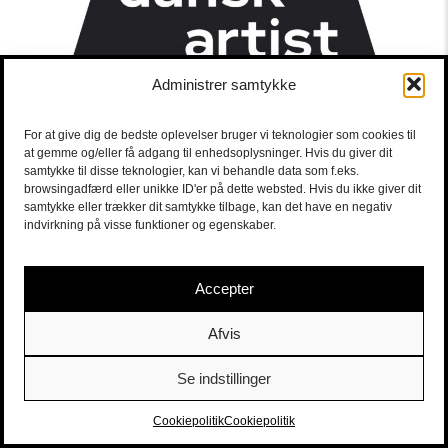
Administrer samtykke
For at give dig de bedste oplevelser bruger vi teknologier som cookies til
at gemme og/eller få adgang til enhedsoplysninger. Hvis du giver dit
samtykke til disse teknologier, kan vi behandle data som f.eks.
browsingadfærd eller unikke ID'er på dette websted. Hvis du ikke giver dit
samtykke eller trækker dit samtykke tilbage, kan det have en negativ
indvirkning på visse funktioner og egenskaber.
Accepter
Afvis
Se indstillinger
Sort/Hvid | Staldgade 26-30 - 1699 Købehavn V |
Billetter
|
billet@sort-hvid.dk
Cookiepolitik
Cookiepolitik