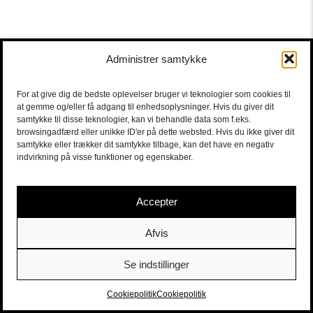
Administrer samtykke
For at give dig de bedste oplevelser bruger vi teknologier som cookies til
at gemme og/eller få adgang til enhedsoplysninger. Hvis du giver dit
samtykke til disse teknologier, kan vi behandle data som f.eks.
browsingadfærd eller unikke ID'er på dette websted. Hvis du ikke giver dit
samtykke eller trækker dit samtykke tilbage, kan det have en negativ
indvirkning på visse funktioner og egenskaber.
Accepter
Afvis
Se indstillinger
Sort/Hvid | Staldgade 26-30 - 1699 Købehavn V |
Billetter
|
billet@sort-hvid.dk
Cookiepolitik
Cookiepolitik