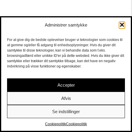
Administrer samtykke
For at give dig de bedste oplevelser bruger vi teknologier som cookies til
at gemme og/eller få adgang til enhedsoplysninger. Hvis du giver dit
samtykke til disse teknologier, kan vi behandle data som f.eks.
browsingadfærd eller unikke ID'er på dette websted. Hvis du ikke giver dit
samtykke eller trækker dit samtykke tilbage, kan det have en negativ
indvirkning på visse funktioner og egenskaber.
Accepter
Afvis
Se indstillinger
Sort/Hvid | Staldgade 26-30 - 1699 Købehavn V |
Billetter
|
billet@sort-hvid.dk
Cookiepolitik
Cookiepolitik