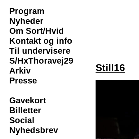
Program
Nyheder
Om Sort/Hvid
Kontakt og info
Til undervisere
S/HxThoravej29
Still16
Arkiv
Presse
Gavekort
Billetter
Social
Nyhedsbrev