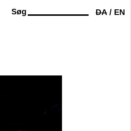
Søg
DA
/
EN