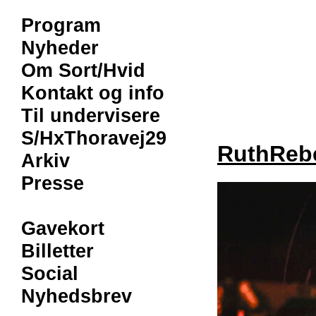
Program
Nyheder
Om Sort/Hvid
Kontakt og info
Til undervisere
S/HxThoravej29
RuthReb
Arkiv
Presse
Gavekort
Billetter
Social
Nyhedsbrev