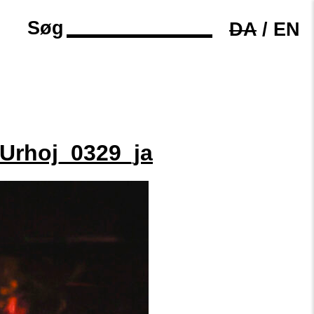
Søg
DA
/
EN
Urhoj_0329_ja