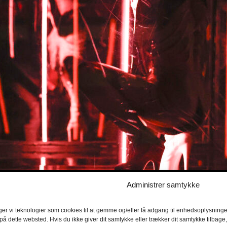
Administrer samtykke
ger vi teknologier som cookies til at gemme og/eller få adgang til enhedsoplysninger
 på dette websted. Hvis du ikke giver dit samtykke eller trækker dit samtykke tilbag