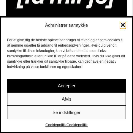
Administrer samtykke
For at give dig de bedste oplevelser bruger vi teknologier som cookies til
at gemme og/eller få adgang til enhedsoplysninger. Hvis du giver dit
samtykke til disse teknologier, kan vi behandle data som f.eks.
browsingadfærd eller unikke ID'er på dette websted. Hvis du ikke giver dit
samtykke eller trækker dit samtykke tilbage, kan det have en negativ
indvirkning på visse funktioner og egenskaber.
Accepter
Afvis
Se indstillinger
Sort/Hvid | Staldgade 26-30 - 1699 Købehavn V |
Billetter
|
billet@sort-hvid.dk
Cookiepolitik
Cookiepolitik