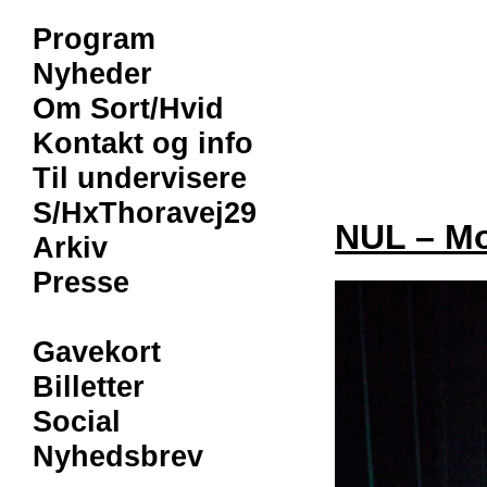
Program
Nyheder
Om Sort/Hvid
Kontakt og info
Til undervisere
S/HxThoravej29
NUL – Mo
Arkiv
Presse
Gavekort
Billetter
Social
Nyhedsbrev