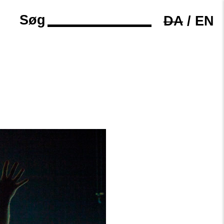
Søg
DA
/
EN