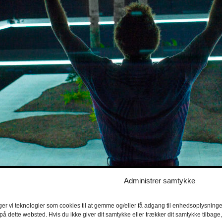
Administrer samtykke
ger vi teknologier som cookies til at gemme og/eller få adgang til enhedsoplysninger
 på dette websted. Hvis du ikke giver dit samtykke eller trækker dit samtykke tilbag