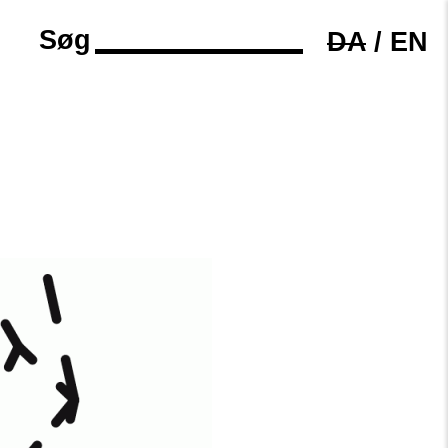
Søg
DA
/
EN