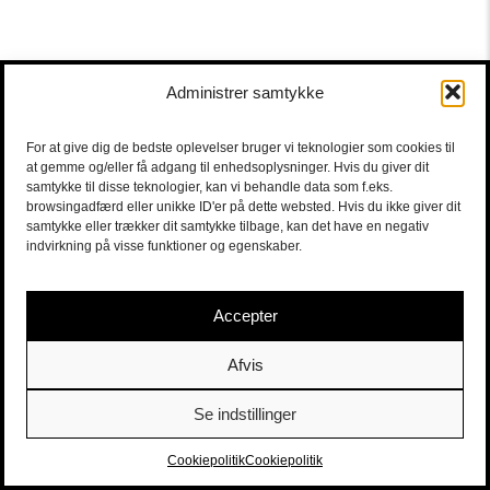
Administrer samtykke
For at give dig de bedste oplevelser bruger vi teknologier som cookies til
at gemme og/eller få adgang til enhedsoplysninger. Hvis du giver dit
samtykke til disse teknologier, kan vi behandle data som f.eks.
browsingadfærd eller unikke ID'er på dette websted. Hvis du ikke giver dit
samtykke eller trækker dit samtykke tilbage, kan det have en negativ
indvirkning på visse funktioner og egenskaber.
Accepter
Afvis
Se indstillinger
Sort/Hvid | Staldgade 26-30 - 1699 Købehavn V |
Billetter
|
billet@sort-hvid.dk
Cookiepolitik
Cookiepolitik