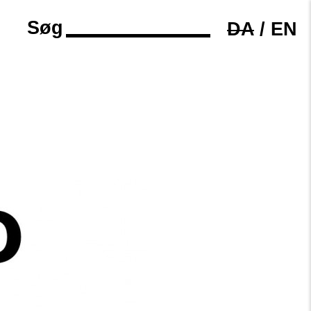
Søg
DA
/
EN