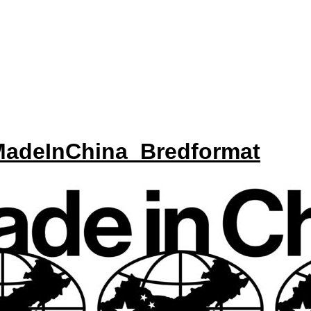
MadeInChina_Bredformat