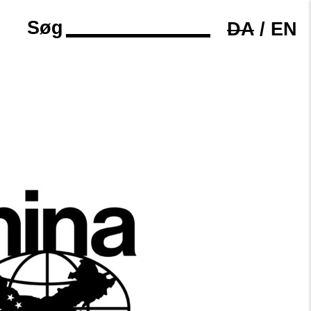
Søg
DA
/
EN