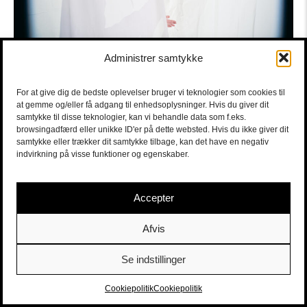
Administrer samtykke
For at give dig de bedste oplevelser bruger vi teknologier som cookies til
at gemme og/eller få adgang til enhedsoplysninger. Hvis du giver dit
samtykke til disse teknologier, kan vi behandle data som f.eks.
browsingadfærd eller unikke ID'er på dette websted. Hvis du ikke giver dit
samtykke eller trækker dit samtykke tilbage, kan det have en negativ
indvirkning på visse funktioner og egenskaber.
Accepter
Afvis
Se indstillinger
Sort/Hvid | Staldgade 26-30 - 1699 Købehavn V |
Billetter
|
billet@sort-hvid.dk
Cookiepolitik
Cookiepolitik