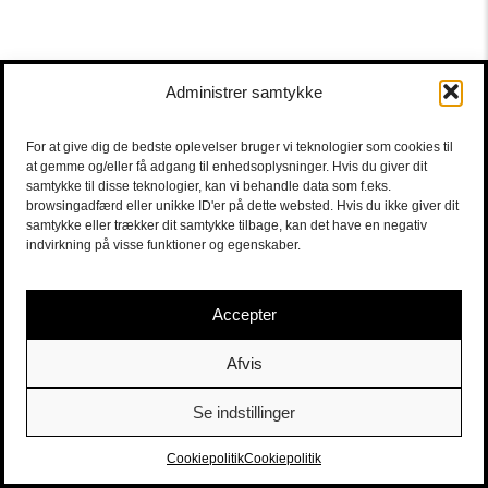
Administrer samtykke
For at give dig de bedste oplevelser bruger vi teknologier som cookies til
at gemme og/eller få adgang til enhedsoplysninger. Hvis du giver dit
samtykke til disse teknologier, kan vi behandle data som f.eks.
browsingadfærd eller unikke ID'er på dette websted. Hvis du ikke giver dit
samtykke eller trækker dit samtykke tilbage, kan det have en negativ
indvirkning på visse funktioner og egenskaber.
Accepter
Afvis
Se indstillinger
Sort/Hvid | Staldgade 26-30 - 1699 Købehavn V |
Billetter
|
billet@sort-hvid.dk
Cookiepolitik
Cookiepolitik