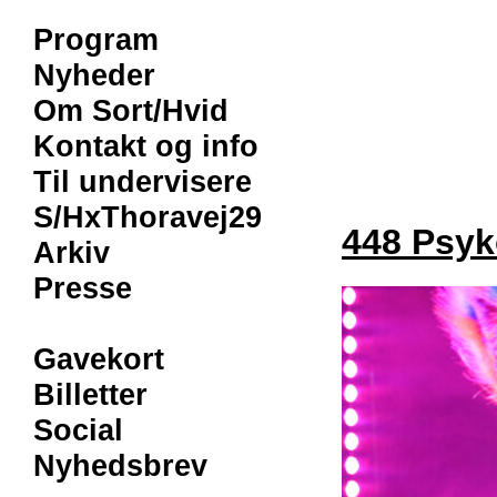
Program
Nyheder
Om Sort/Hvid
Kontakt og info
Til undervisere
S/HxThoravej29
448 Psyk
Arkiv
Presse
Gavekort
Billetter
Social
Nyhedsbrev