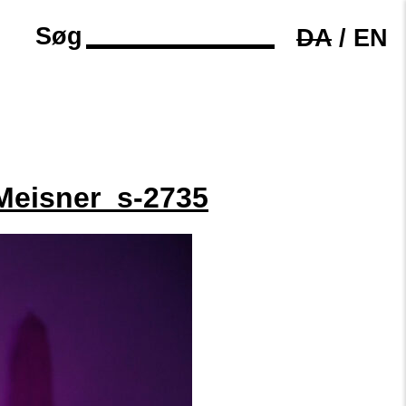
Søg
DA
/
EN
Meisner_s-2735