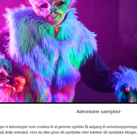
Administrer samtykke
ger vi teknologier som cookies til at gemme og/eller få adgang til enhedsoplysninger
 på dette websted. Hvis du ikke giver dit samtykke eller trækker dit samtykke tilbag