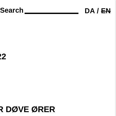
Search
DA
/
EN
22
R DØVE ØRER