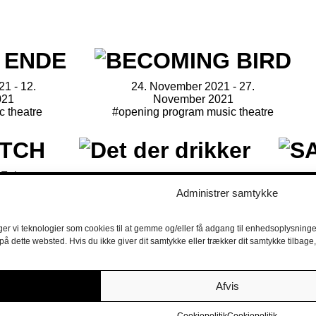
1 - 12.
24. November 2021 - 27.
021
November 2021
c theatre
#opening program music theatre
 February
22. March 2022 - 27. March 2022
1. 
#theatre
Administrer samtykke
e
ger vi teknologier som cookies til at gemme og/eller få adgang til enhedsoplysninger
 på dette websted. Hvis du ikke giver dit samtykke eller trækker dit samtykke tilbag
3. June 2022 - 25. June 2022
#museum
Afvis