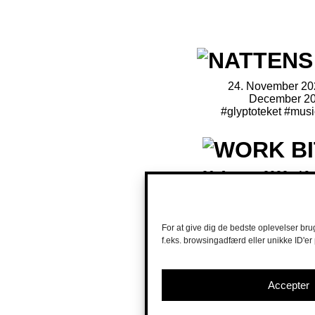
24. November 202
December 2
#glyptoteket
#musi
26. January 2022 - 19.
2022
#music theatr
For at give dig de bedste oplevelser bru
f.eks. browsingadfærd eller unikke ID'er
Accepter