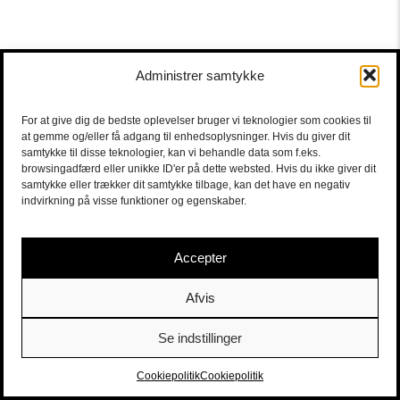
Administrer samtykke
For at give dig de bedste oplevelser bruger vi teknologier som cookies til
at gemme og/eller få adgang til enhedsoplysninger. Hvis du giver dit
samtykke til disse teknologier, kan vi behandle data som f.eks.
browsingadfærd eller unikke ID'er på dette websted. Hvis du ikke giver dit
samtykke eller trækker dit samtykke tilbage, kan det have en negativ
indvirkning på visse funktioner og egenskaber.
Accepter
Afvis
Se indstillinger
Sort/Hvid | Staldgade 26-30 - 1699 Copenhagen V |
Tickets
|
billet@sort-hvid.dk
Cookiepolitik
Cookiepolitik