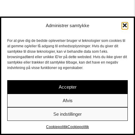
Administrer samtykke
For at give dig de bedste oplevelser bruger vi teknologier som cookies til
at gemme og/eller få adgang til enhedsoplysninger. Hvis du giver dit
samtykke til disse teknologier, kan vi behandle data som f.eks.
browsingadfærd eller unikke ID'er på dette websted. Hvis du ikke giver dit
samtykke eller trækker dit samtykke tilbage, kan det have en negativ
indvirkning på visse funktioner og egenskaber.
Accepter
Afvis
Se indstillinger
Sort/Hvid | Staldgade 26-30 - 1699 Copenhagen V |
Tickets
|
billet@sort-hvid.dk
Cookiepolitik
Cookiepolitik