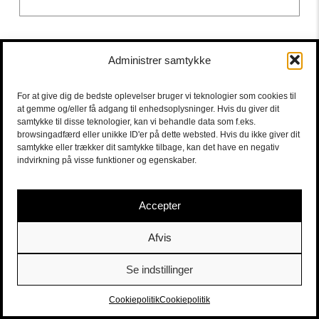
Administrer samtykke
For at give dig de bedste oplevelser bruger vi teknologier som cookies til
at gemme og/eller få adgang til enhedsoplysninger. Hvis du giver dit
samtykke til disse teknologier, kan vi behandle data som f.eks.
browsingadfærd eller unikke ID'er på dette websted. Hvis du ikke giver dit
samtykke eller trækker dit samtykke tilbage, kan det have en negativ
indvirkning på visse funktioner og egenskaber.
Accepter
Afvis
Se indstillinger
Sort/Hvid | Staldgade 26-30 - 1699 Købehavn V |
Billetter
|
billet@sort-hvid.dk
Cookiepolitik
Cookiepolitik