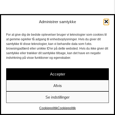
Administrer samtykke
For at give dig de bedste oplevelser bruger vi teknologier som cookies til
at gemme og/eller få adgang til enhedsoplysninger. Hvis du giver dit
samtykke til disse teknologier, kan vi behandle data som f.eks.
browsingadfærd eller unikke ID'er på dette websted. Hvis du ikke giver dit
samtykke eller trækker dit samtykke tilbage, kan det have en negativ
indvirkning på visse funktioner og egenskaber.
Accepter
Afvis
Se indstillinger
Sort/Hvid | Staldgade 26-30 - 1699 Købehavn V |
Billetter
|
billet@sort-hvid.dk
Cookiepolitik
Cookiepolitik