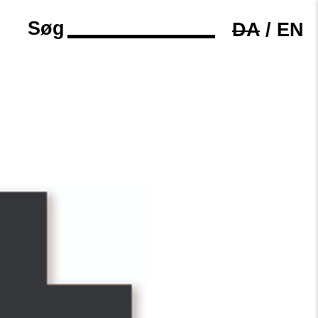
Søg
DA
/
EN