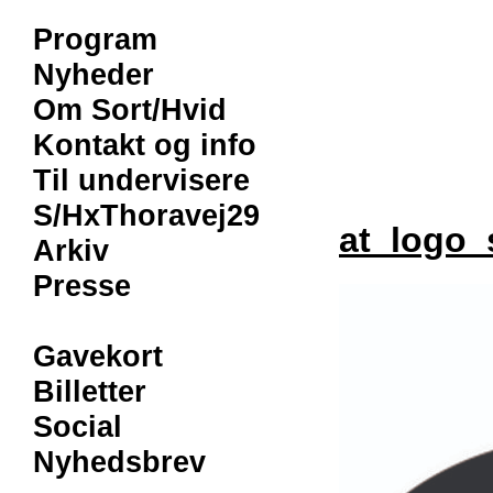
Program
Nyheder
Om Sort/Hvid
Kontakt og info
Til undervisere
S/HxThoravej29
at_logo_
Arkiv
Presse
Gavekort
Billetter
Social
Nyhedsbrev