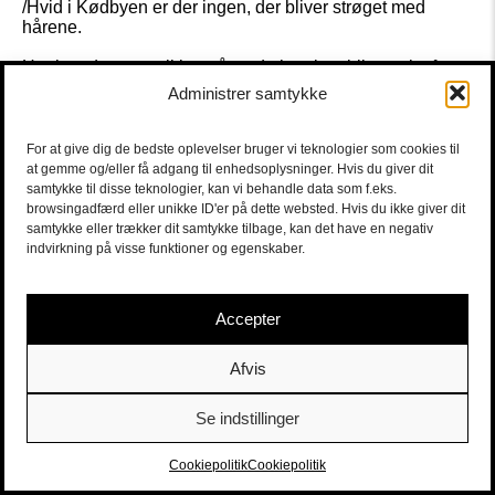
/Hvid i Kødbyen er der ingen, der bliver strøget med
hårene.
Her kan du være sikker på, at du hverken bliver talt efter
munden eller hører det, du gerne vil høre. Og her kan du
Administrer samtykke
godt regne med, at ikke bare du selv, men også teatrets
sprog bliver udfordret.
For at give dig de bedste oplevelser bruger vi teknologier som cookies til
Senest i den fascinerende, næsten profetisk kuldslåede
at gemme og/eller få adgang til enhedsoplysninger. Hvis du giver dit
pesthistorie »En fortælling om blindhed« , hvor publikum
samtykke til disse teknologier, kan vi behandle data som f.eks.
lå på bårer med bind for øjnene.”
browsingadfærd eller unikke ID'er på dette websted. Hvis du ikke giver dit
samtykke eller trækker dit samtykke tilbage, kan det have en negativ
Det er vores publikum, der afgør, om vi løber med prisen,
indvirkning på visse funktioner og egenskaber.
så på den måde betyder den ekstra meget for os.
STEM PÅ SORT/HVID
her
.
Accepter
Afvis
Se indstillinger
Sort/Hvid | Staldgade 26-30 - 1699 Købehavn V |
Billetter
|
billet@sort-hvid.dk
Cookiepolitik
Cookiepolitik