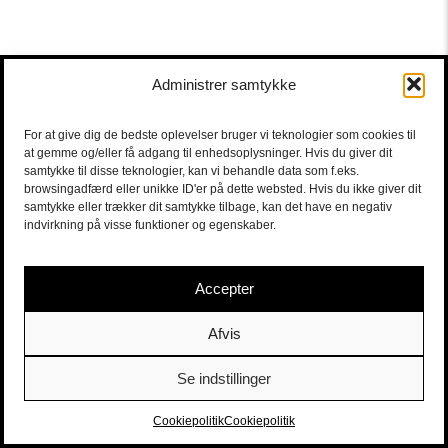
Administrer samtykke
For at give dig de bedste oplevelser bruger vi teknologier som cookies til
at gemme og/eller få adgang til enhedsoplysninger. Hvis du giver dit
samtykke til disse teknologier, kan vi behandle data som f.eks.
browsingadfærd eller unikke ID'er på dette websted. Hvis du ikke giver dit
samtykke eller trækker dit samtykke tilbage, kan det have en negativ
indvirkning på visse funktioner og egenskaber.
Accepter
Afvis
Se indstillinger
Sort/Hvid | Staldgade 26-30 - 1699 Købehavn V |
Billetter
|
billet@sort-hvid.dk
Cookiepolitik
Cookiepolitik