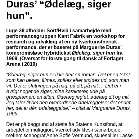
Duras’ “Ødelæg, siger
hun”.
I uge 39 afholder Sort/Hvid i samarbejde med
performancegruppen Kant Fabrik en workshop for
research og udvikling af en ny tværkunstnerisk
performance, der er baseret på Marguerite Duras’
kompromisløse hybridtekst
Ødelæg, siger hun
fra
1969. (Oversat for første gang til dansk af Forlaget
Arena i 2019)
“Ødelæg, siger hun er ikke helt en roman. Det er en tekst
som kan læses, filmes, spilles eller smides ud, som man
vil. Det er slutningen på mig, på dit, på mit … Det er i
øvrigt noget de siger, mine karakterer, ude på
græsplænen, en aften. Ødelæg jeg’et, ødelæg dit og mit.
Jeg taler tit om den overordnede ødelæggelse; det er det
her, det er dén ødelæggelse.” – citat af Marguerite Duras,
1969.
Det er på baggrund af støtte fra Statens Kunstfond, at
arbejdet er muliggjort. Værket udvikles i samarbejde
mellem scenograf Anne Sofie Vermund, skuespiller Lasse