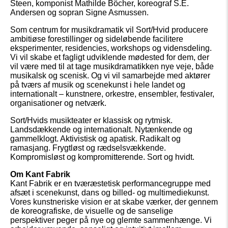
Steen, komponist Mathilde Böcher, koreograf S.E.
Andersen og sopran Signe Asmussen.
Som centrum for musikdramatik vil Sort/Hvid producere
ambitiøse forestillinger og sideløbende facilitere
eksperimenter, residencies, workshops og vidensdeling.
Vi vil skabe et fagligt udviklende mødested for dem, der
vil være med til at tage musikdramatikken nye veje, både
musikalsk og scenisk. Og vi vil samarbejde med aktører
på tværs af musik og scenekunst i hele landet og
internationalt – kunstnere, orkestre, ensembler, festivaler,
organisationer og netværk.
Sort/Hvids musikteater er klassisk og rytmisk.
Landsdækkende og internationalt. Nytænkende og
gammelklogt. Aktivistisk og apatisk. Radikalt og
ramasjang. Frygtløst og rædselsvækkende.
Kompromisløst og kompromitterende. Sort og hvidt.
Om Kant Fabrik
Kant Fabrik er en tværæstetisk performancegruppe med
afsæt i scenekunst, dans og billed- og multimediekunst.
Vores kunstneriske vision er at skabe værker, der gennem
de koreografiske, de visuelle og de sanselige
perspektiver peger på nye og glemte sammenhænge. Vi