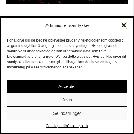
Administrer samtykke
For at give dig de bedste oplevelser bruger vi teknologier som cookies til
at gemme og/eller få adgang til enhedsoplysninger. Hvis du giver dit
samtykke til disse teknologier, kan vi behandle data som f.eks.
browsingadfærd eller unikke ID'er på dette websted. Hvis du ikke giver dit
samtykke eller trækker dit samtykke tilbage, kan det have en negativ
indvirkning på visse funktioner og egenskaber.
Accepter
Afvis
Se indstillinger
Sort/Hvid | Staldgade 26-30 - 1699 Købehavn V |
Billetter
|
billet@sort-hvid.dk
Cookiepolitik
Cookiepolitik