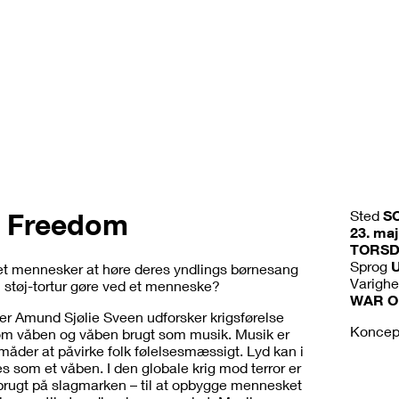
f Freedom
Sted
S
23. maj
TORS
Sprog
et mennesker at høre deres yndlings børnesang
Varigh
 støj-tortur gøre ved et menneske?
WAR O
er Amund Sjølie Sveen udforsker krigsførelse
Koncep
m våben og våben brugt som musik. Musik er
måder at påvirke folk følelsesmæssigt. Lyd kan i
s som et våben. I den globale krig mod terror er
brugt på slagmarken – til at opbygge mennesket