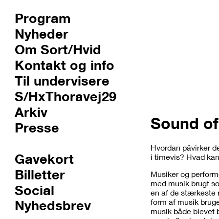
Program
Nyheder
Om Sort/Hvid
Kontakt og info
Til undervisere
S/HxThoravej29
Arkiv
Sound o
Presse
Hvordan påvirker d
Gavekort
i timevis? Hvad kan
Billetter
Musiker og perform
med musik brugt so
Social
en af de stærkeste 
Nyhedsbrev
form af musik bruge
musik både blevet 