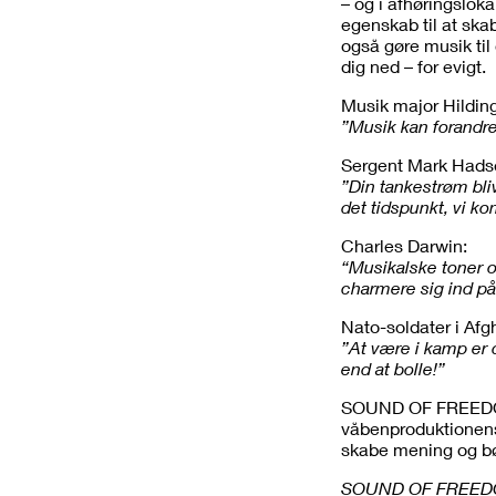
– og i afhøringslok
egenskab til at skab
også gøre musik til 
dig ned – for evigt.
Musik major Hildin
”Musik kan forandre 
Sergent Mark Hadse
”Din tankestrøm bli
det tidspunkt, vi k
Charles Darwin:
“Musikalske toner o
charmere sig ind på
Nato-soldater i Afg
”At være i kamp er
end at bolle!”
SOUND OF FREEDOM 
våbenproduktionens 
skabe mening og bør
SOUND OF FREEDOM 