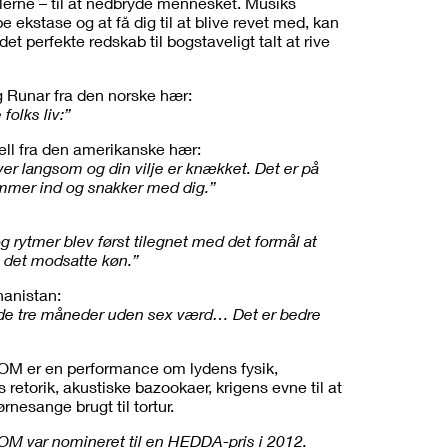
alerne – til at nedbryde mennesket. Musiks
e ekstase og at få dig til at blive revet med, kan
det perfekte redskab til bogstaveligt talt at rive
g Runar fra den norske hær:
folks liv:”
ll fra den amerikanske hær:
ver langsom og din vilje er knækket. Det er på
ommer ind og snakker med dig.”
g rytmer blev først tilegnet med det formål at
 det modsatte køn.”
hanistan:
 de tre måneder uden sex værd… Det er bedre
er en performance om lydens fysik,
retorik, akustiske bazookaer, krigens evne til at
nesange brugt til tortur.
var nomineret til en HEDDA-pris i 2012.