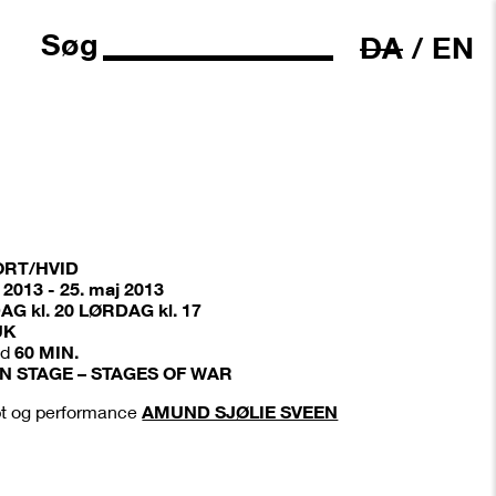
Søg
DA
/
EN
ORT/HVID
 2013 - 25. maj 2013
DAG
kl
.
20 LØRDAG
kl
.
17
UK
ed
60 MIN.
N STAGE – STAGES OF WAR
t og performance
AMUND SJØLIE SVEEN