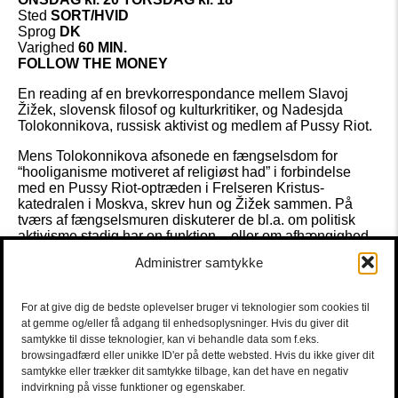
Sted
SORT/HVID
Sprog
DK
Varighed
60 MIN.
FOLLOW THE MONEY
En reading af en brevkorrespondance mellem Slavoj
Žižek, slovensk filosof og kulturkritiker, og Nadesjda
Tolokonnikova, russisk aktivist og medlem af Pussy Riot.
Mens Tolokonnikova afsonede en fængselsdom for
“hooliganisme motiveret af religiøst had” i forbindelse
med en Pussy Riot-optræden i Frelseren Kristus-
katedralen i Moskva, skrev hun og Žižek sammen. På
tværs af fængselsmuren diskuterer de bl.a. om politisk
aktivisme stadig har en funktion – eller om afhængighed
af naturressourcer udelukker en afstandstagen til
Administrer samtykke
menneskerettighedskrænkelser. Ligeledes, hvordan det
er at være spærret inde for sin overbevisning og hvilken
personlig styrke det kræver at sidde i fængsel.
For at give dig de bedste oplevelser bruger vi teknologier som cookies til
at gemme og/eller få adgang til enhedsoplysninger. Hvis du giver dit
Medvirkende
DANICA CURCIC, KRISTIAN HALKEN
samtykke til disse teknologier, kan vi behandle data som f.eks.
Tekst
SLAVOJ ŽIŽEK, NADESJA TOLOKONNIKOVA
browsingadfærd eller unikke ID'er på dette websted. Hvis du ikke giver dit
Instruktør
CHRISTIAN LOLLIKE
Dansk oversættelse
samtykke eller trækker dit samtykke tilbage, kan det have en negativ
NIELS IVAR LARSEN
indvirkning på visse funktioner og egenskaber.