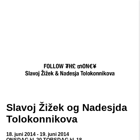
Slavoj Žižek og Nadesjda
Tolokonnikova
18. juni 2014 - 19. juni 2014
ONSDAG
kl
.
20 TORSDAG
kl
.
18