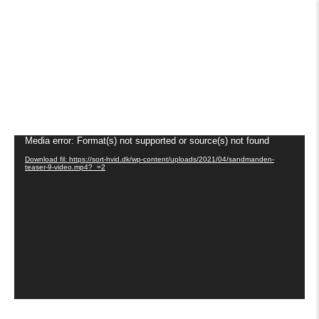
Videoafspiller
Media error: Format(s) not supported or source(s) not found
Download fil: https://sort-hvid.dk/wp-content/uploads/2021/04/sandmanden-
teaser-9-video.mp4?_=2