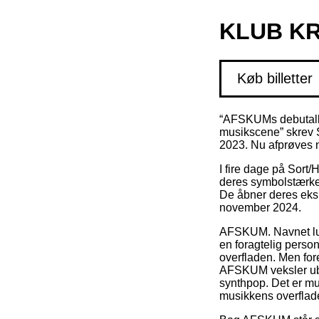
KLUB K
Køb billetter
“AFSKUMs debutalbu
musikscene” skre
2023. Nu afprøves 
I fire dage på Sort
deres symbolstærke 
De åbner deres ek
november 2024.
AFSKUM. Navnet lug
en foragtelig pers
overfladen. Men for
AFSKUM veksler u
synthpop. Det er mus
musikkens overflade