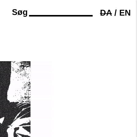
Søg
DA
/
EN