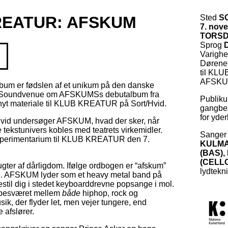
REATUR: AFSKUM
Sted
S
7. nov
TORS
Sprog
Varigh
Dørene å
til KLU
AFSKUM
m er fødslen af et unikum på den danske
v Soundvenue om AFSKUMSs debutalbum fra
Publiku
nyt materiale til KLUB KREATUR på Sort/Hvid.
gangbes
for yder
/Hvid undersøger AFSKUM, hvad der sker, når
tekstunivers kobles med teatrets virkemidler.
Sanger
sperimentarium til KLUB KREATUR den 7.
KULM
(BAS)
(CELL
ter af dårligdom. Ifølge ordbogen er “afskum”
lydtekn
on. AFSKUM lyder som et heavy metal band på
estil dig i stedet keyboarddrevne popsange i mol.
besværet mellem
både
hiphop, rock og
ik, der flyder let, men vejer tungere, end
 afslører.