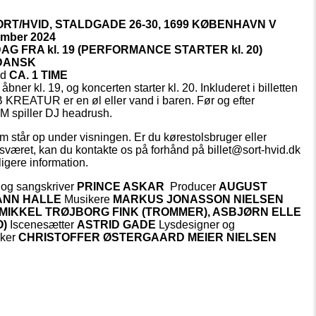
ORT/HVID, STALDGADE 26-30, 1699 KØBENHAVN V
ember 2024
DAG FRA
kl
.
19 (PERFORMANCE STARTER
kl
.
20)
DANSK
ed
CA. 1 TIME
bner kl. 19, og koncerten starter kl. 20. Inkluderet i billetten
B KREATUR er en øl eller vand i baren. Før og efter
 spiller DJ headrush.
m står op under visningen. Er du kørestolsbruger eller
været, kan du kontakte os på forhånd på billet@sort-hvid.dk
ligere information.
 og sangskriver
PRINCE ASKAR
Producer
AUGUST
ANN HALLE
Musikere
MARKUS JONASSON NIELSEN
, MIKKEL TRØJBORG FINK (TROMMER), ASBJØRN ELLE
O)
Iscenesætter
ASTRID GADE
Lysdesigner og
iker
CHRISTOFFER ØSTERGAARD MEIER NIELSEN