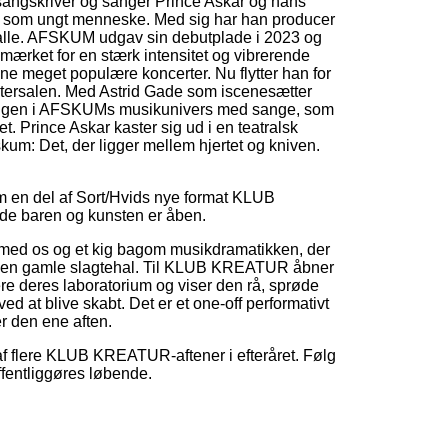
ngskriver og sanger Prince Askar og hans
et som ungt menneske. Med sig har han producer
lle. AFSKUM udgav sin debutplade i 2023 og
emærket for en stærk intensitet og vibrerende
sine meget populære koncerter. Nu flytter han for
eatersalen. Med Astrid Gade som iscenesætter
lingen i AFSKUMs musikunivers med sange, som
t. Prince Askar kaster sig ud i en teatralsk
kum: Det, der ligger mellem hjertet og kniven.
en del af Sort/Hvids nye format KLUB
e baren og kunsten er åben.
 med os og et kig bagom musikdramatikken, der
 i den gamle slagtehal. Til KLUB KREATUR åbner
e deres laboratorium og viser den rå, sprøde
ed at blive skabt. Det er et one-off performativt
r den ene aften.
 flere KLUB KREATUR-aftener i efteråret. Følg
fentliggøres løbende.