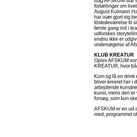
Bag AFSKUM står sa
fortællinger om liv
August Kulmann Ha
har især gjort sig b
tilstedeværelse til 
første gang ind i t
udforskes storytel
endnu ikke er udgive
undersøgelse af Afs
KLUB KREATUR
Oplev AFSKUM som 
KREATUR, hvor båd
Kom og få en drink
bliver kreeret her
arbejdende kunstner
kunst, mens den er v
forsøg, som kun ske
AFSKUM er en ud af
med, programmet of