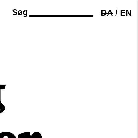
Søg
DA
/
EN