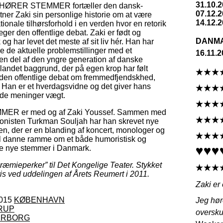
31.10.
EG HØRER STEMMER fortæller den dansk-
07.12.2
tner Zaki sin personlige historie om at være
14.12.2
ationale tilhørsforhold i en verden hvor en retorik
ger den offentlige debat. Zaki er født og
DANM
g har levet det meste af sit liv hér. Han har
e de aktuelle problemstillinger med et
16.11.2
 en del af den yngre generation af danske
andet baggrund, der på egen krop har følt
den offentlige debat om fremmedfjendskhed,
. Han er et hverdagsvidne og det giver hans
nde meninger vægt.
R er med og af Zaki Youssef. Sammen med
nisten Turkman Souljah har han skrevet nye
ngen, der er en blanding af koncert, monologer og
il danne ramme om et både humoristisk og
f de nye stemmer i Danmark.
Præmieperker” til Det Kongelige Teater. Stykket
is ved uddelingen af Årets Reumert i 2011.
Zaki er 
2015
KØBENHAVN
Jeg hør
RUP
oversku
ERBORG