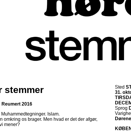
r stemmer
Sted
S
31. okt
TIRSD
DECE
ts Reumert 2016
Sprog
Varigh
. Muhammedtegninger. Islam.
Dørene 
en omkring os brager. Men hvad er det der afgør,
 vi mener?
KØBE