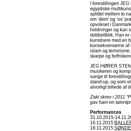
I forestillingen J
egyptiske multikuns
splittet mellem to n
om ‘dem’ og ‘os’ præ
opvokset i Danmark o
holdninger og kan s
dobbeltblik. Han er
kunstnere med en bl
konsekvenserne af 
islam og terrorisme
skarpe og forfriske
JEG HØRER STEMME
musikeren og kompo
sange til forestilli
stand-up, og som v
alvorligt billede a
Zaki skrev i 2011 “
gav ham en talentpr
Performances
31.10.2015-14.11.
16.11.2015
BALLE
18.11.2015
SØND