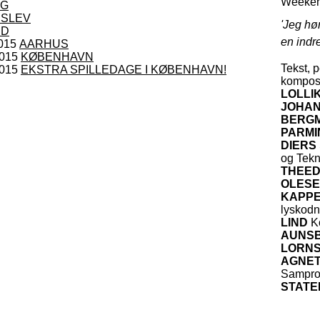
Weeken
IG
SLEV
'Jeg hør
ED
en indr
2015
AARHUS
2015
KØBENHAVN
Tekst, 
2015
EKSTRA SPILLEDAGE I KØBENHAVN!
kompos
LOLLI
JOHA
BERG
PARMI
DIERS
og Tekn
THEE
OLES
KAPP
lyskodn
LIND
Ko
AUNS
LORN
AGNET
Sampro
STATE