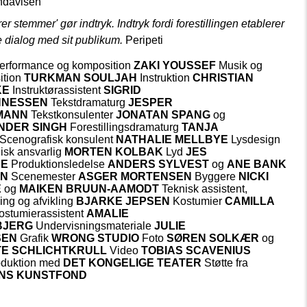
davisen
er stemmer' gør indtryk. Indtryk fordi forestillingen etablerer
e dialog med sit publikum.
Peripeti
performance og komposition
ZAKI YOUSSEF
Musik og
ition
TURKMAN SOULJAH
Instruktion
CHRISTIAN
KE
Instruktørassistent
SIGRID
NNESSEN
Tekstdramaturg
JESPER
MANN
Tekstkonsulenter
JONATAN SPANG
og
NDER SINGH
Forestillingsdramaturg
TANJA
Scenografisk konsulent
NATHALIE MELLBYE
Lysdesign
isk ansvarlig
MORTEN KOLBAK
Lyd
JES
DE
Produktionsledelse
ANDERS SYLVEST
og
ANE BANK
EN
Scenemester
ASGER MORTENSEN
Byggere
NICKI
E
og
MAIKEN BRUUN-AAMODT
Teknisk assistent,
ing og afvikling
BJARKE JEPSEN
Kostumier
CAMILLA
stumierassistent
AMALIE
BJERG
Undervisningsmateriale
JULIE
SEN
Grafik
WRONG STUDIO
Foto
SØREN SOLKÆR
og
E SCHLICHTKRULL
Video
TOBIAS SCAVENIUS
duktion med
DET KONGELIGE TEATER
Støtte fra
NS KUNSTFOND