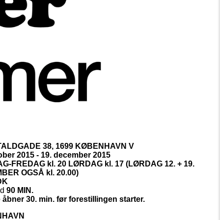
TALDGADE 38, 1699 KØBENHAVN V
ober 2015 - 19. december 2015
AG-FREDAG
kl
.
20 LØRDAG
kl
.
17 (LØRDAG 12. + 19.
MBER OGSÅ
kl
.
20.00)
DK
ed
90 MIN.
åbner 30. min. før forestillingen starter.
NHAVN