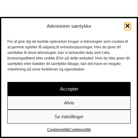
Administrer samtykke
For at give dig de bedste oplevelser bruger vi teknologier som cookies til
at gemme og/eller få adgang til enhedsoplysninger. Hvis du giver dit
samtykke til disse teknologier, kan vi behandle data som f.eks.
browsingadfærd eller unikke ID'er på dette websted. Hvis du ikke giver dit
samtykke eller trækker dit samtykke tilbage, kan det have en negativ
indvirkning på visse funktioner og egenskaber.
Accepter
Afvis
Se indstillinger
Sort/Hvid | Staldgade 26-30 - 1699 Copenhagen V |
Tickets
|
billet@sort-hvid.dk
Cookiepolitik
Cookiepolitik