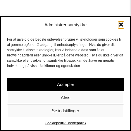
Administrer samtykke
For at give dig de bedste oplevelser bruger vi teknologier som cookies til
at gemme og/eller få adgang til enhedsoplysninger. Hvis du giver dit
samtykke til disse teknologier, kan vi behandle data som f.eks.
browsingadfærd eller unikke ID'er på dette websted. Hvis du ikke giver dit
samtykke eller trækker dit samtykke tilbage, kan det have en negativ
indvirkning på visse funktioner og egenskaber.
Accepter
Afvis
Se indstillinger
Sort/Hvid | Staldgade 26-30 - 1699 Copenhagen V |
Tickets
|
billet@sort-hvid.dk
Cookiepolitik
Cookiepolitik