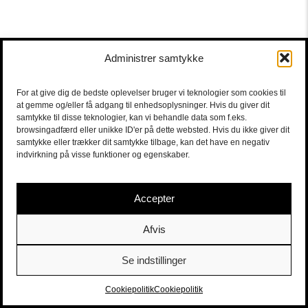
Administrer samtykke
For at give dig de bedste oplevelser bruger vi teknologier som cookies til
at gemme og/eller få adgang til enhedsoplysninger. Hvis du giver dit
samtykke til disse teknologier, kan vi behandle data som f.eks.
browsingadfærd eller unikke ID'er på dette websted. Hvis du ikke giver dit
samtykke eller trækker dit samtykke tilbage, kan det have en negativ
indvirkning på visse funktioner og egenskaber.
Accepter
Afvis
Se indstillinger
Sort/Hvid | Staldgade 26-30 - 1699 Copenhagen V |
Tickets
|
billet@sort-hvid.dk
Cookiepolitik
Cookiepolitik