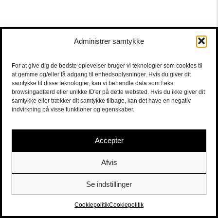
Administrer samtykke
For at give dig de bedste oplevelser bruger vi teknologier som cookies til
at gemme og/eller få adgang til enhedsoplysninger. Hvis du giver dit
samtykke til disse teknologier, kan vi behandle data som f.eks.
browsingadfærd eller unikke ID'er på dette websted. Hvis du ikke giver dit
samtykke eller trækker dit samtykke tilbage, kan det have en negativ
indvirkning på visse funktioner og egenskaber.
Accepter
Afvis
Se indstillinger
Sort/Hvid | Staldgade 26-30 - 1699 Copenhagen V |
Tickets
|
billet@sort-hvid.dk
Cookiepolitik
Cookiepolitik