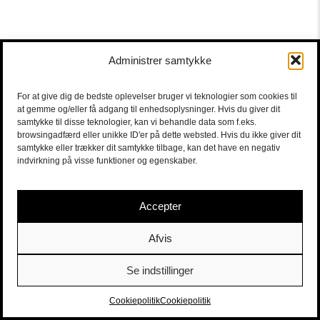
Administrer samtykke
For at give dig de bedste oplevelser bruger vi teknologier som cookies til
at gemme og/eller få adgang til enhedsoplysninger. Hvis du giver dit
samtykke til disse teknologier, kan vi behandle data som f.eks.
browsingadfærd eller unikke ID'er på dette websted. Hvis du ikke giver dit
samtykke eller trækker dit samtykke tilbage, kan det have en negativ
indvirkning på visse funktioner og egenskaber.
Accepter
Afvis
Se indstillinger
Sort/Hvid | Staldgade 26-30 - 1699 Købehavn V |
Billetter
|
billet@sort-hvid.dk
Cookiepolitik
Cookiepolitik