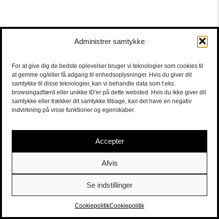
Administrer samtykke
For at give dig de bedste oplevelser bruger vi teknologier som cookies til
at gemme og/eller få adgang til enhedsoplysninger. Hvis du giver dit
samtykke til disse teknologier, kan vi behandle data som f.eks.
browsingadfærd eller unikke ID'er på dette websted. Hvis du ikke giver dit
samtykke eller trækker dit samtykke tilbage, kan det have en negativ
indvirkning på visse funktioner og egenskaber.
Accepter
Afvis
Se indstillinger
Sort/Hvid | Staldgade 26-30 - 1699 Købehavn V |
Billetter
|
billet@sort-hvid.dk
Cookiepolitik
Cookiepolitik