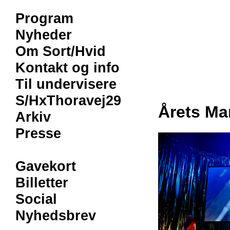
Program
Nyheder
Om Sort/Hvid
Kontakt og info
Til undervisere
S/HxThoravej29
Årets M
Arkiv
Presse
Gavekort
Billetter
Social
Nyhedsbrev