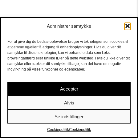
Administrer samtykke
For at give dig de bedste oplevelser bruger vi teknologier som cookies til
at gemme og/eller få adgang til enhedsoplysninger. Hvis du giver dit
samtykke til disse teknologier, kan vi behandle data som f.eks.
browsingadfærd eller unikke ID'er på dette websted. Hvis du ikke giver dit
samtykke eller trækker dit samtykke tilbage, kan det have en negativ
indvirkning på visse funktioner og egenskaber.
Accepter
Afvis
Se indstillinger
Sort/Hvid | Staldgade 26-30 - 1699 Købehavn V |
Billetter
|
billet@sort-hvid.dk
Cookiepolitik
Cookiepolitik