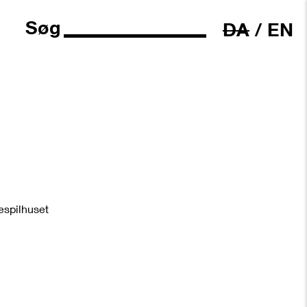
Søg
DA
/
EN
espilhuset