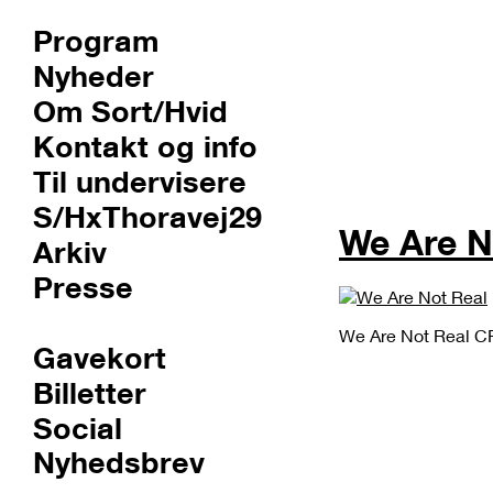
Program
Nyheder
Om Sort/Hvid
Kontakt og info
Til undervisere
S/HxThoravej29
We Are N
Arkiv
Presse
We Are Not Real CP
Gavekort
Billetter
Social
Nyhedsbrev