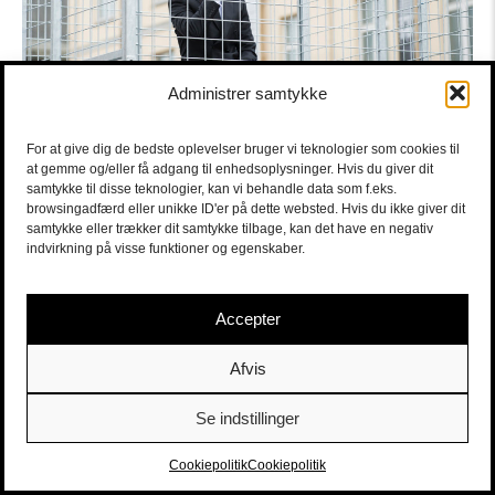
Administrer samtykke
For at give dig de bedste oplevelser bruger vi teknologier som cookies til
provokatøren foto thor brødreskift The Provocateur Meng
at gemme og/eller få adgang til enhedsoplysninger. Hvis du giver dit
Tian Sort/Hvid sort-hvid sort/hvid s/h teater sort/hvid
samtykke til disse teknologier, kan vi behandle data som f.eks.
Festspillene i Bergen Dramaten Aarhus Festuge
browsingadfærd eller unikke ID'er på dette websted. Hvis du ikke giver dit
Staatsschauspiel Dresden Bikubenfonden Christian
samtykke eller trækker dit samtykke tilbage, kan det have en negativ
Lollike samfundskritisk satire offentlig intervention
indvirkning på visse funktioner og egenskaber.
provokation stedspecifik teater offentlige rum installation
faldlem forbipasserende publikum lokale skuespillere
Accepter
Afvis
Se indstillinger
Sort/Hvid | Staldgade 26-30 - 1699 Købehavn V |
Billetter
|
billet@sort-hvid.dk
Cookiepolitik
Cookiepolitik