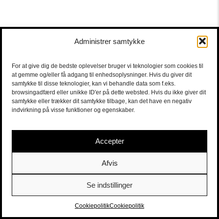
Administrer samtykke
For at give dig de bedste oplevelser bruger vi teknologier som cookies til
at gemme og/eller få adgang til enhedsoplysninger. Hvis du giver dit
samtykke til disse teknologier, kan vi behandle data som f.eks.
browsingadfærd eller unikke ID'er på dette websted. Hvis du ikke giver dit
samtykke eller trækker dit samtykke tilbage, kan det have en negativ
indvirkning på visse funktioner og egenskaber.
Accepter
Afvis
Se indstillinger
Sort/Hvid | Staldgade 26-30 - 1699 Købehavn V |
Billetter
|
billet@sort-hvid.dk
Cookiepolitik
Cookiepolitik